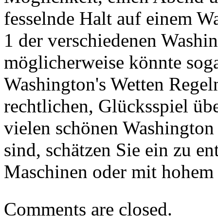
fesselnde Halt auf einem Wa
1 der verschiedenen Washin
möglicherweise könnte sogar
Washington's Wetten Regel
rechtlichen, Glücksspiel üb
vielen schönen Washington S
sind, schätzen Sie ein zu en
Maschinen oder mit hohem 
Comments are closed.