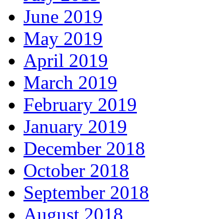
June 2019
May 2019
April 2019
March 2019
February 2019
January 2019
December 2018
October 2018
September 2018
August 2018