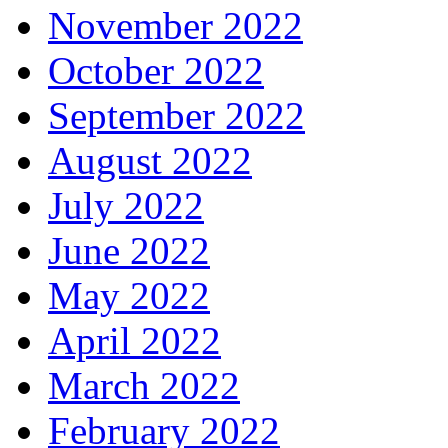
November 2022
October 2022
September 2022
August 2022
July 2022
June 2022
May 2022
April 2022
March 2022
February 2022