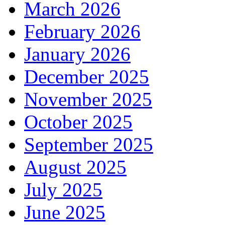
March 2026
February 2026
January 2026
December 2025
November 2025
October 2025
September 2025
August 2025
July 2025
June 2025