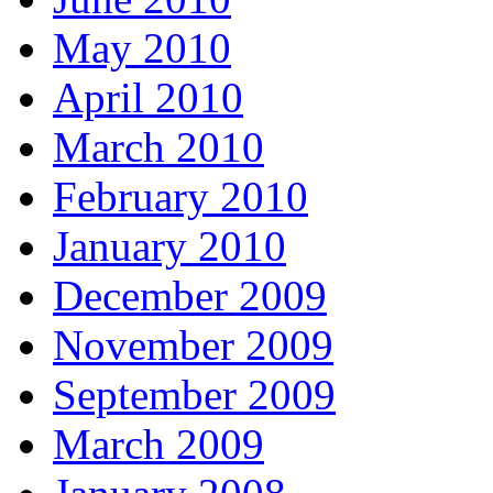
May 2010
April 2010
March 2010
February 2010
January 2010
December 2009
November 2009
September 2009
March 2009