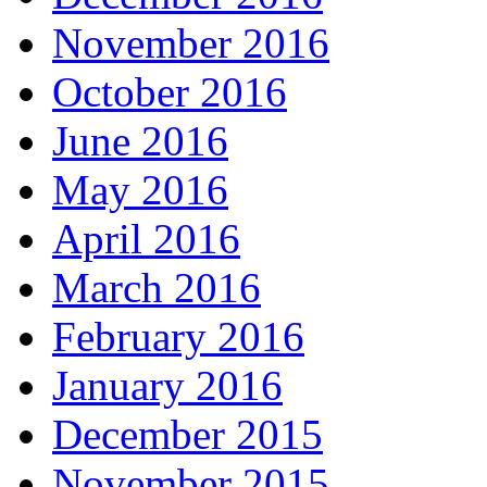
November 2016
October 2016
June 2016
May 2016
April 2016
March 2016
February 2016
January 2016
December 2015
November 2015