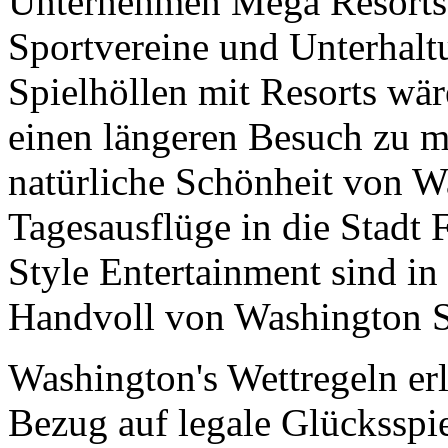
Unternehmen Mega Resorts 
Sportvereine und Unterhalt
Spielhöllen mit Resorts wä
einen längeren Besuch zu m
natürliche Schönheit von W
Tagesausflüge in die Stadt 
Style Entertainment sind in
Handvoll von Washington S
Washington's Wettregeln er
Bezug auf legale Glücksspi