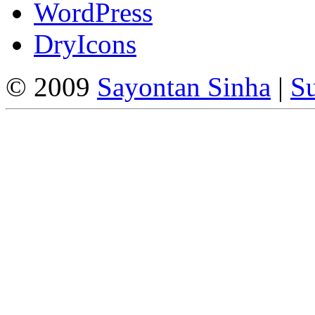
WordPress
DryIcons
© 2009
Sayontan Sinha
|
Su