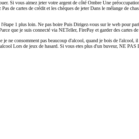
jouer. Si vous aimez jeter votre argent de côté Ombre Une préoccupation 
Pas de cartes de crédit et les chèques de jeter Dans le mélange de chass
l'étape 1 plus loin. Ne pas boire Puis Dirigez-vous sur le web pour pari
arce que je suis connecté via NETeller, FirePay et garder des cartes d
e je ne consomment pas beaucoup d'alcool, quand je bois de l'alcool, il e
 d'alcool Lors de jeux de hasard. Si vous etes plus d'un buveur, NE PA