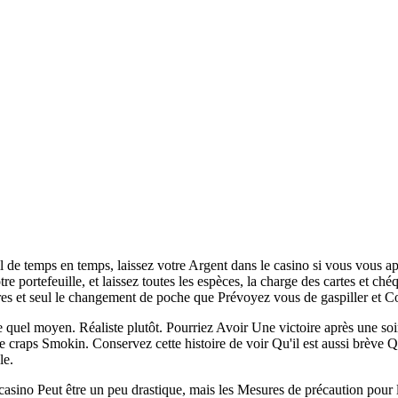
l de temps en temps, laissez votre Argent dans le casino si vous vous a
tre portefeuille, et laissez toutes les espèces, la charge des cartes et c
res et seul le changement de poche que Prévoyez vous de gaspiller et Con
 quel moyen. Réaliste plutôt. Pourriez Avoir Une victoire après une soi
 craps Smokin. Conservez cette histoire de voir Qu'il est aussi brève Qu
le.
casino Peut être un peu drastique, mais les Mesures de précaution pour l