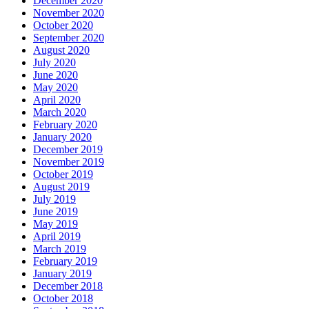
December 2020
November 2020
October 2020
September 2020
August 2020
July 2020
June 2020
May 2020
April 2020
March 2020
February 2020
January 2020
December 2019
November 2019
October 2019
August 2019
July 2019
June 2019
May 2019
April 2019
March 2019
February 2019
January 2019
December 2018
October 2018