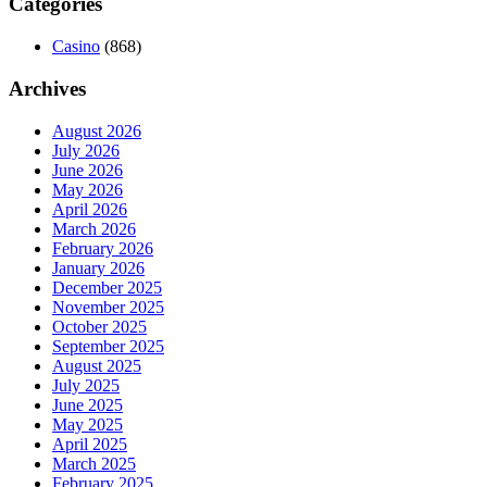
Categories
Casino
(868)
Archives
August 2026
July 2026
June 2026
May 2026
April 2026
March 2026
February 2026
January 2026
December 2025
November 2025
October 2025
September 2025
August 2025
July 2025
June 2025
May 2025
April 2025
March 2025
February 2025