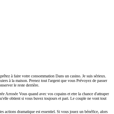
pprêtez à faire votre consommation Dans un casino. Je suis sérieux.
héquiers à la maison. Prenez tout l'argent que vous Prévoyez de passer
server le reste derrière.
rée Arrosée Vous quand avec vos copains et etre la chance d'attraper
'elle obtient si vous buvez toujours et pari. Le couple ne vont tout
es actions dramatique est essentiel. Si vous jouez un bénéfice, alors