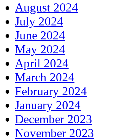
August 2024
July 2024
June 2024
May 2024
April 2024
March 2024
February 2024
January 2024
December 2023
November 2023