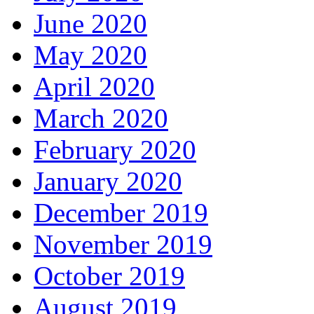
June 2020
May 2020
April 2020
March 2020
February 2020
January 2020
December 2019
November 2019
October 2019
August 2019