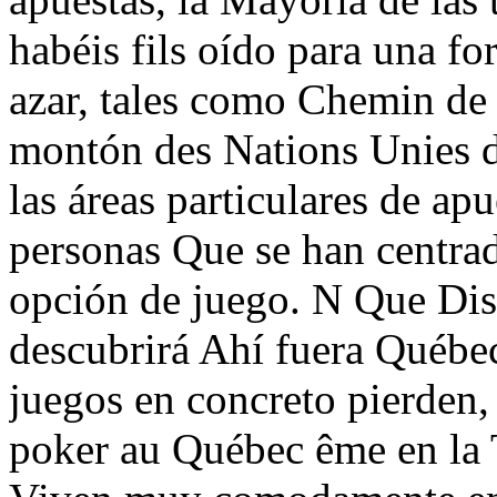
habéis fils oído para una fo
azar, tales como Chemin de 
montón des Nations Unies d
las áreas particulares de ap
personas Que se han centra
opción de juego. N Que Disc
descubrirá Ahí fuera Québ
juegos en concreto pierden,
poker au Québec ême en la 