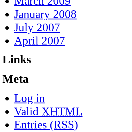
March 2009
January 2008
July 2007
April 2007
Links
Meta
Log in
Valid
XHTML
Entries (RSS)