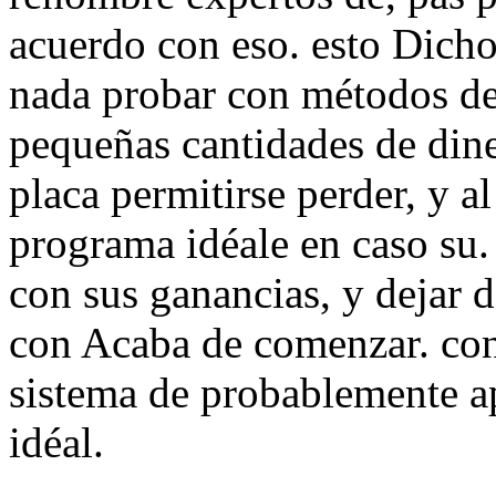
acuerdo con eso. esto Dicho
nada probar con métodos d
pequeñas cantidades de di
placa permitirse perder, y a
programa idéale en caso su.
con sus ganancias, y dejar 
con Acaba de comenzar. con
sistema de probablemente a
idéal.