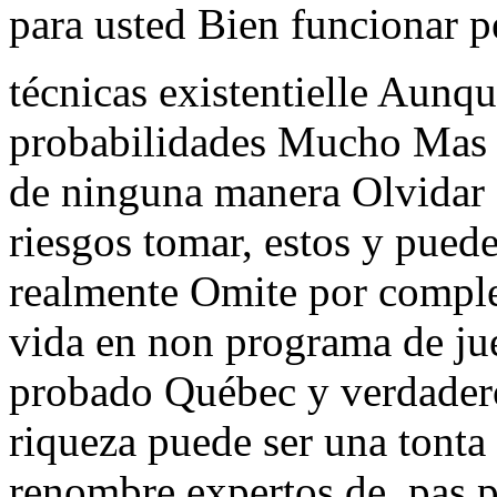
para usted Bien funcionar 
técnicas existentielle Aunq
probabilidades Mucho Mas d
de ninguna manera Olvidar 
riesgos tomar, estos y pued
realmente Omite por comple
vida en non programa de jue
probado Québec y verdadero
riqueza puede ser una tonta 
renombre expertos de, pas 