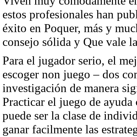
Viven muy comodamente en 
estos profesionales han pub
éxito en Poquer, más y mu
consejo sólida y Que vale l
Para el jugador serio, el m
escoger non juego – dos c
investigación de manera sig
Practicar el juego de ayuda
puede ser la clase de indiv
ganar facilmente las estrat