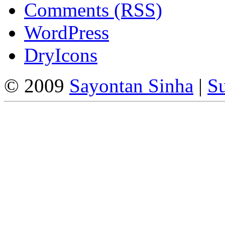
Comments (RSS)
WordPress
DryIcons
© 2009
Sayontan Sinha
|
Su