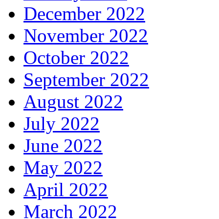
December 2022
November 2022
October 2022
September 2022
August 2022
July 2022
June 2022
May 2022
April 2022
March 2022